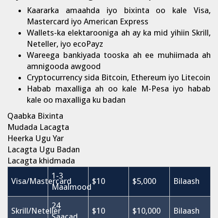
Kaararka amaahda iyo bixinta oo kale Visa,
Mastercard iyo American Express
Wallets-ka elektarooniga ah ay ka mid yihiin Skrill,
Neteller, iyo ecoPayz
Wareega bankiyada tooska ah ee muhiimada ah
amnigooda awgood
Cryptocurrency sida Bitcoin, Ethereum iyo Litecoin
Habab maxalliga ah oo kale M-Pesa iyo habab
kale oo maxalliga ku badan
Qaabka Bixinta
Mudada Lacagta
Heerka Ugu Yar
Lacagta Ugu Badan
Lacagta khidmada
1-3
Visa/Mastercard
$10
$5,000
Bilaash
Maalmood
24
Skrill/Neteller
$10
$10,000
Bilaash
Saacad