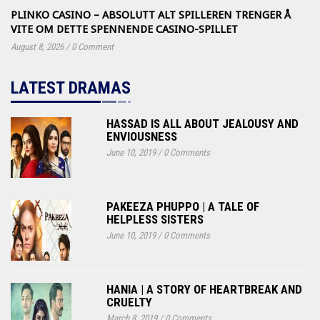
PLINKO CASINO – ABSOLUTT ALT SPILLEREN TRENGER Å
VITE OM DETTE SPENNENDE CASINO-SPILLET
August 8, 2026
/
0 Comment
LATEST DRAMAS
HASSAD IS ALL ABOUT JEALOUSY AND
ENVIOUSNESS
June 10, 2019
/
0 Comments
PAKEEZA PHUPPO | A TALE OF
HELPLESS SISTERS
June 10, 2019
/
0 Comments
HANIA | A STORY OF HEARTBREAK AND
CRUELTY
March 8, 2019
/
0 Comments