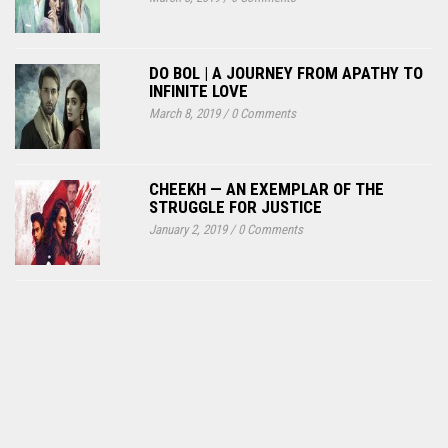
DO BOL | A JOURNEY FROM APATHY TO
INFINITE LOVE
March 8, 2019
/
0 Comments
CHEEKH — AN EXEMPLAR OF THE
STRUGGLE FOR JUSTICE
January 2, 2019
/
0 Comments