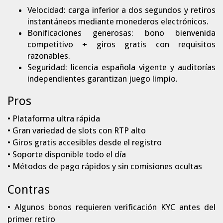
Velocidad: carga inferior a dos segundos y retiros
instantáneos mediante monederos electrónicos.
Bonificaciones generosas: bono bienvenida
competitivo + giros gratis con requisitos
razonables.
Seguridad: licencia española vigente y auditorías
independientes garantizan juego limpio.
Pros
• Plataforma ultra rápida
• Gran variedad de slots con RTP alto
• Giros gratis accesibles desde el registro
• Soporte disponible todo el día
• Métodos de pago rápidos y sin comisiones ocultas
Contras
• Algunos bonos requieren verificación KYC antes del
primer retiro