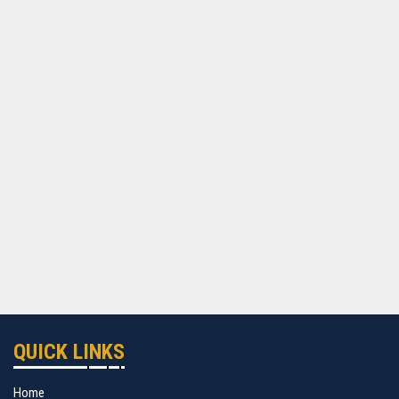
QUICK LINKS
Home