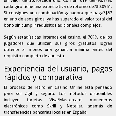
un valor de?$0,10?cada uno. Con un RTP del?96,1?%,
cada giro tiene una expectativa de retorno de?$0,0961.
Si consigues una combinación ganadora que paga?$5?
en uno de esos giros, ya has superado el valor total del
bono sin cumplir requisitos adicionales complejos.
Según estadísticas internas del casino, el 70?% de los
jugadores que utilizan sus giros gratuitos logran
obtener al menos una ganancia mínima antes del
requisito completo de apuesta.
Experiencia del usuario, pagos
rápidos y comparativa
El proceso de retiro en Casino Online está pensado
para ser ágil y seguro. Los métodos disponibles
incluyen tarjetas Visa/Mastercard, monederos
electrónicos como Skrill y Neteller, además de
transferencias bancarias locales en España.