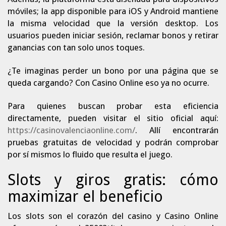
móviles; la app disponible para iOS y Android mantiene
la misma velocidad que la versión desktop. Los
usuarios pueden iniciar sesión, reclamar bonos y retirar
ganancias con tan solo unos toques.
¿Te imaginas perder un bono por una página que se
queda cargando? Con Casino Online eso ya no ocurre.
Para quienes buscan probar esta eficiencia
directamente, pueden visitar el sitio oficial aquí:
https://casinovalenciaonline.com/
. Allí encontrarán
pruebas gratuitas de velocidad y podrán comprobar
por sí mismos lo fluido que resulta el juego.
Slots y giros gratis: cómo
maximizar el beneficio
Los slots son el corazón del casino y Casino Online