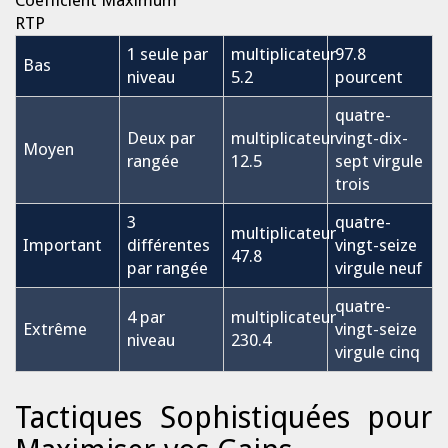
RTP
1 seule par
multiplicateur
97.8
Bas
niveau
5.2
pourcent
quatre-
Deux par
multiplicateur
vingt-dix-
Moyen
rangée
12.5
sept virgule
trois
3
quatre-
multiplicateur
Important
différentes
vingt-seize
47.8
par rangée
virgule neuf
quatre-
4 par
multiplicateur
Extrême
vingt-seize
niveau
230.4
virgule cinq
Tactiques Sophistiquées pour