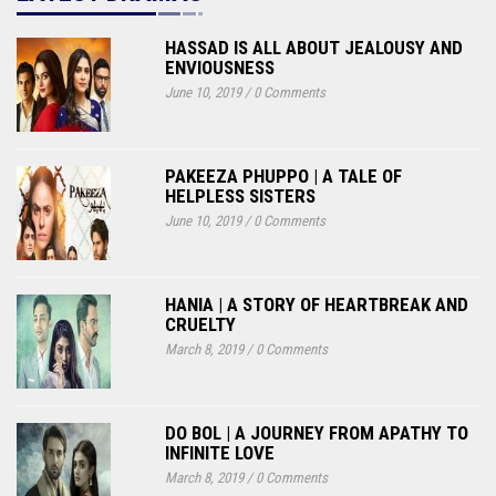
HASSAD IS ALL ABOUT JEALOUSY AND
ENVIOUSNESS
June 10, 2019
/
0 Comments
PAKEEZA PHUPPO | A TALE OF
HELPLESS SISTERS
June 10, 2019
/
0 Comments
HANIA | A STORY OF HEARTBREAK AND
CRUELTY
March 8, 2019
/
0 Comments
DO BOL | A JOURNEY FROM APATHY TO
INFINITE LOVE
March 8, 2019
/
0 Comments