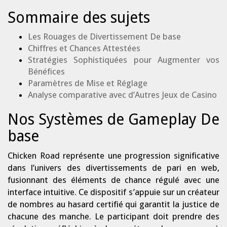
Sommaire des sujets
Les Rouages de Divertissement De base
Chiffres et Chances Attestées
Stratégies Sophistiquées pour Augmenter vos
Bénéfices
Paramètres de Mise et Réglage
Analyse comparative avec d’Autres Jeux de Casino
Nos Systèmes de Gameplay De
base
Chicken Road représente une progression significative
dans l’univers des divertissements de pari en web,
fusionnant des éléments de chance régulé avec une
interface intuitive. Ce dispositif s’appuie sur un créateur
de nombres au hasard certifié qui garantit la justice de
chacune des manche. Le participant doit prendre des