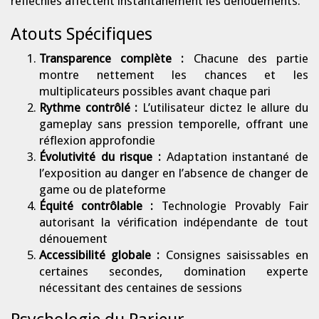
réfléchies affectent instantanément les dénouements.
Atouts Spécifiques
Transparence complète :
Chacune des partie
montre nettement les chances et les
multiplicateurs possibles avant chaque pari
Rythme contrôlé :
L’utilisateur dictez le allure du
gameplay sans pression temporelle, offrant une
réflexion approfondie
Évolutivité du risque :
Adaptation instantané de
l’exposition au danger en l’absence de changer de
game ou de plateforme
Équité contrôlable :
Technologie Provably Fair
autorisant la vérification indépendante de tout
dénouement
Accessibilité globale :
Consignes saisissables en
certaines secondes, domination experte
nécessitant des centaines de sessions