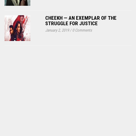
CHEEKH — AN EXEMPLAR OF THE
STRUGGLE FOR JUSTICE
January 2, 2019
/
0 Comments