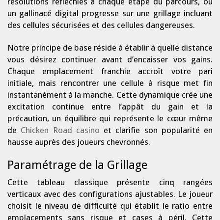
résolutions réfléchies à chaque étape du parcours, où
un gallinacé digital progresse sur une grillage incluant
des cellules sécurisées et des cellules dangereuses.
Notre principe de base réside à établir à quelle distance
vous désirez continuer avant d’encaisser vos gains.
Chaque emplacement franchie accroît votre pari
initiale, mais rencontrer une cellule à risque met fin
instantanément à la manche. Cette dynamique crée une
excitation continue entre l’appât du gain et la
précaution, un équilibre qui représente le cœur même
de
Chicken Road casino
et clarifie son popularité en
hausse auprès des joueurs chevronnés.
Paramétrage de la Grillage
Cette tableau classique présente cinq rangées
verticaux avec des configurations ajustables. Le joueur
choisit le niveau de difficulté qui établit le ratio entre
emplacements sans risque et cases à péril. Cette