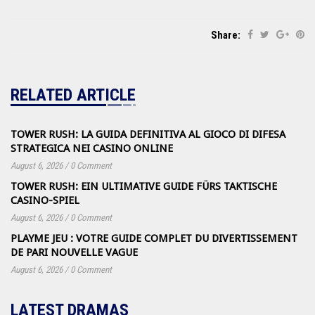
Share:
RELATED ARTICLE
TOWER RUSH: LA GUIDA DEFINITIVA AL GIOCO DI DIFESA
STRATEGICA NEI CASINO ONLINE
August 6, 2026
/
0 Comment
TOWER RUSH: EIN ULTIMATIVE GUIDE FÜRS TAKTISCHE
CASINO-SPIEL
August 6, 2026
/
0 Comment
PLAYME JEU : VOTRE GUIDE COMPLET DU DIVERTISSEMENT
DE PARI NOUVELLE VAGUE
August 6, 2026
/
0 Comment
LATEST DRAMAS