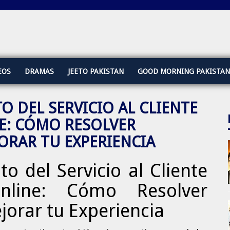
EOS
DRAMAS
JEETO PAKISTAN
GOOD MORNING PAKISTAN
TO DEL SERVICIO AL CLIENTE
E: CÓMO RESOLVER
ORAR TU EXPERIENCIA
to del Servicio al Cliente
line: Cómo Resolver
orar tu Experiencia