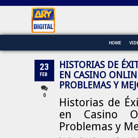
HOME
VID
HISTORIAS DE ÉXI
23
EN CASINO ONLIN
FEB
PROBLEMAS Y MEJ
0
Historias de Éxi
en Casino On
Problemas y Mej