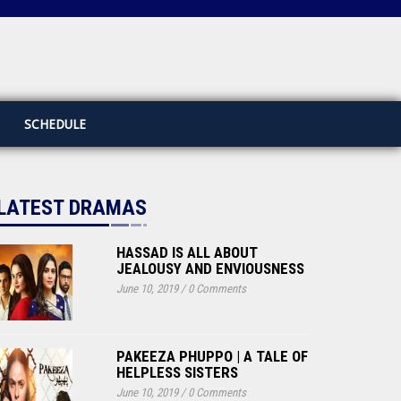
SCHEDULE
LATEST DRAMAS
HASSAD IS ALL ABOUT
JEALOUSY AND ENVIOUSNESS
June 10, 2019
/
0 Comments
PAKEEZA PHUPPO | A TALE OF
HELPLESS SISTERS
June 10, 2019
/
0 Comments