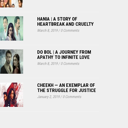
HANIA | A STORY OF
HEARTBREAK AND CRUELTY
March 8, 2019
/
0 Comments
DO BOL | A JOURNEY FROM
APATHY TO INFINITE LOVE
March 8, 2019
/
0 Comments
CHEEKH — AN EXEMPLAR OF
THE STRUGGLE FOR JUSTICE
January 2, 2019
/
0 Comments