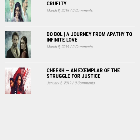
CRUELTY
March 8, 2019
/
0 Comments
DO BOL | A JOURNEY FROM APATHY TO
INFINITE LOVE
March 8, 2019
/
0 Comments
CHEEKH — AN EXEMPLAR OF THE
STRUGGLE FOR JUSTICE
January 2, 2019
/
0 Comments