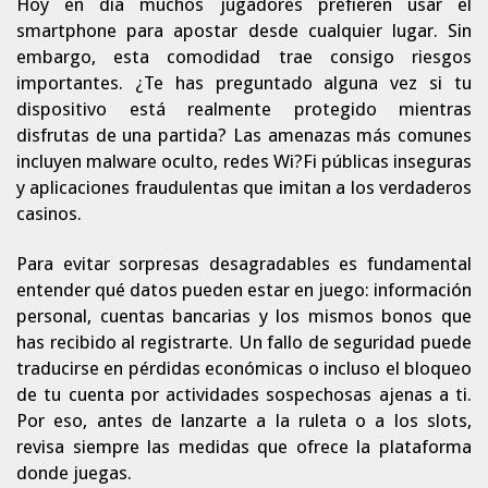
Hoy en día muchos jugadores prefieren usar el
smartphone para apostar desde cualquier lugar. Sin
embargo, esta comodidad trae consigo riesgos
importantes. ¿Te has preguntado alguna vez si tu
dispositivo está realmente protegido mientras
disfrutas de una partida? Las amenazas más comunes
incluyen malware oculto, redes Wi?Fi públicas inseguras
y aplicaciones fraudulentas que imitan a los verdaderos
casinos.
Para evitar sorpresas desagradables es fundamental
entender qué datos pueden estar en juego: información
personal, cuentas bancarias y los mismos bonos que
has recibido al registrarte. Un fallo de seguridad puede
traducirse en pérdidas económicas o incluso el bloqueo
de tu cuenta por actividades sospechosas ajenas a ti.
Por eso, antes de lanzarte a la ruleta o a los slots,
revisa siempre las medidas que ofrece la plataforma
donde juegas.