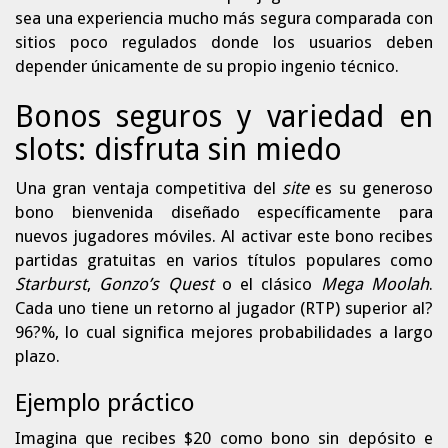
sea una experiencia mucho más segura comparada con
sitios poco regulados donde los usuarios deben
depender únicamente de su propio ingenio técnico.
Bonos seguros y variedad en
slots: disfruta sin miedo
Una gran ventaja competitiva del
site
es su generoso
bono bienvenida diseñado específicamente para
nuevos jugadores móviles. Al activar este bono recibes
partidas gratuitas en varios títulos populares como
Starburst
,
Gonzo’s Quest
o el clásico
Mega Moolah
.
Cada uno tiene un retorno al jugador (RTP) superior al?
96?%, lo cual significa mejores probabilidades a largo
plazo.
Ejemplo práctico
Imagina que recibes $20 como bono sin depósito e