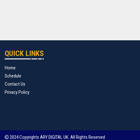
QUICK LINKS
Home
Schedule
Contact Us
Privacy Policy
2024 Copyrights ARY DIGITAL UK. All Rights Reserved