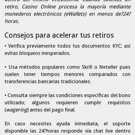
retiro, Casino Online procesa la mayoría mediante
monederos electrónicos (eWallets) en menos de?24?
horas.
Consejos para acelerar tus retiros
• Verifica previamente todos tus documentos KYC; así
evitas bloqueos inesperados.
• Usa métodos populares como Skrill o Neteller pues
suelen tener tiempos menores comparados con
transferencias bancarias tradicionales.
• Consulta siempre las condiciones específicas del bono
utilizado; algunos requieren cumplir requisitos
(
wagering
) antes del pago final.
En caso necesites ayuda inmediata, el soporte
disponible las 24?horas responde vía chat live dentro