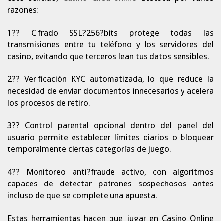
razones:
1?? Cifrado SSL?256?bits protege todas las
transmisiones entre tu teléfono y los servidores del
casino, evitando que terceros lean tus datos sensibles.
2?? Verificación KYC automatizada, lo que reduce la
necesidad de enviar documentos innecesarios y acelera
los procesos de retiro.
3?? Control parental opcional dentro del panel del
usuario permite establecer límites diarios o bloquear
temporalmente ciertas categorías de juego.
4?? Monitoreo anti?fraude activo, con algoritmos
capaces de detectar patrones sospechosos antes
incluso de que se complete una apuesta.
Estas herramientas hacen que jugar en Casino Online