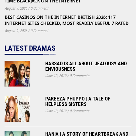
TIME BLACKJACK ON THE INTERNET
August 9, 2026
/
0 Comment
BEST CASINOS ON THE INTERNET BRITISH 2026: 117
INTERNET SITES CHECKED, MOST READILY USEFUL 7 RATED
August 9, 2026
/
0 Comment
LATEST DRAMAS
HASSAD IS ALL ABOUT JEALOUSY AND
ENVIOUSNESS
June 10, 2019
/
0 Comments
PAKEEZA PHUPPO | A TALE OF
HELPLESS SISTERS
June 10, 2019
/
0 Comments
HANIA | A STORY OF HEARTBREAK AND