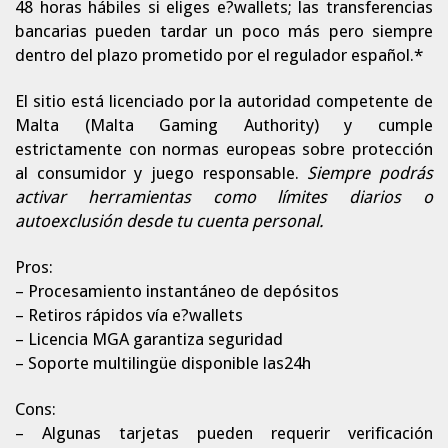
48 horas hábiles si eliges e?wallets; las transferencias
bancarias pueden tardar un poco más pero siempre
dentro del plazo prometido por el regulador español.*
El sitio está licenciado por la autoridad competente de
Malta (Malta Gaming Authority) y cumple
estrictamente con normas europeas sobre protección
al consumidor y juego responsable.
Siempre podrás
activar herramientas como límites diarios o
autoexclusión desde tu cuenta personal.
Pros:
– Procesamiento instantáneo de depósitos
– Retiros rápidos vía e?wallets
– Licencia MGA garantiza seguridad
– Soporte multilingüe disponible las24h
Cons:
– Algunas tarjetas pueden requerir verificación