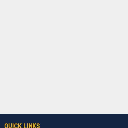
QUICK LINKS