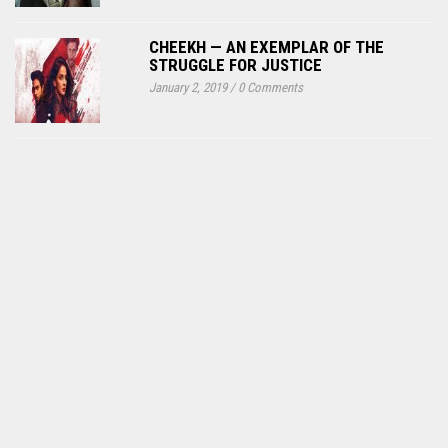
CHEEKH — AN EXEMPLAR OF THE
STRUGGLE FOR JUSTICE
January 2, 2019
/
0 Comments