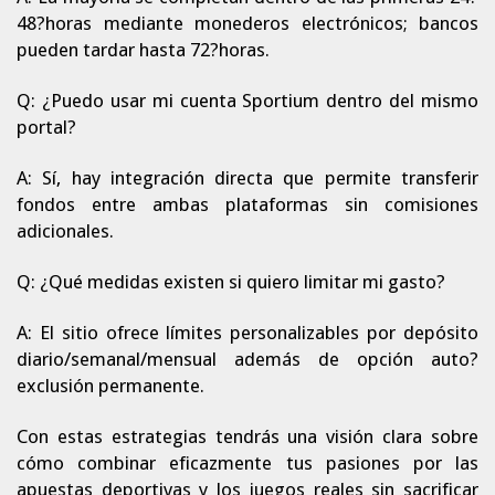
48?horas mediante monederos electrónicos; bancos
pueden tardar hasta 72?horas.
Q: ¿Puedo usar mi cuenta Sportium dentro del mismo
portal?
A: Sí, hay integración directa que permite transferir
fondos entre ambas plataformas sin comisiones
adicionales.
Q: ¿Qué medidas existen si quiero limitar mi gasto?
A: El sitio ofrece límites personalizables por depósito
diario/semanal/mensual además de opción auto?
exclusión permanente.
Con estas estrategias tendrás una visión clara sobre
cómo combinar eficazmente tus pasiones por las
apuestas deportivas y los juegos reales sin sacrificar