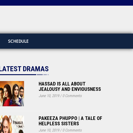
SCHEDULE
LATEST DRAMAS
HASSAD IS ALL ABOUT
JEALOUSY AND ENVIOUSNESS
June 10, 2019
/
0 Comments
PAKEEZA PHUPPO | A TALE OF
HELPLESS SISTERS
June 10, 2019
/
0 Comments