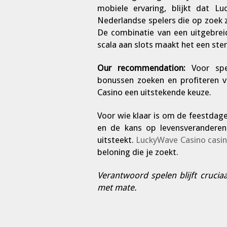
mobiele ervaring, blijkt dat Lu
Nederlandse spelers die op zoek z
De combinatie van een uitgebrei
scala aan slots maakt het een sterk
Our recommendation:
Voor spel
bonussen zoeken en profiteren v
Casino een uitstekende keuze.
Voor wie klaar is om de feestdag
en de kans op levensveranderen
uitsteekt.
LuckyWave Casino casi
beloning die je zoekt.
Verantwoord spelen blijft crucia
met mate.