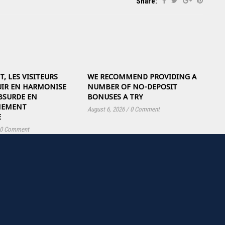
Share:
, LES VISITEURS
WE RECOMMEND PROVIDING A
UIR EN HARMONISE
NUMBER OF NO-DEPOSIT
BSURDE EN
BONUSES A TRY
NEMENT
August 6, 2026
/
0 Comment
E
0 Comment