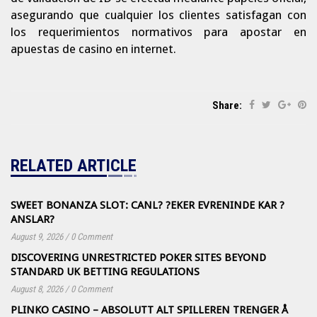
asegurando que cualquier los clientes satisfagan con
los requerimientos normativos para apostar en
apuestas de casino en internet.
Share:
RELATED ARTICLE
SWEET BONANZA SLOT: CANL? ?EKER EVRENINDE KAR ?
ANSLAR?
August 9, 2026
/
0 Comment
DISCOVERING UNRESTRICTED POKER SITES BEYOND
STANDARD UK BETTING REGULATIONS
August 8, 2026
/
0 Comment
PLINKO CASINO – ABSOLUTT ALT SPILLEREN TRENGER Å