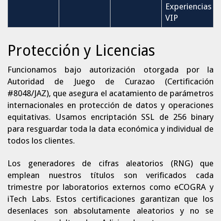
Experiencias
VIP
Protección y Licencias
Funcionamos bajo autorización otorgada por la
Autoridad de Juego de Curazao (Certificación
#8048/JAZ), que asegura el acatamiento de parámetros
internacionales en protección de datos y operaciones
equitativas. Usamos encriptación SSL de 256 binary
para resguardar toda la data económica y individual de
todos los clientes.
Los generadores de cifras aleatorios (RNG) que
emplean nuestros títulos son verificados cada
trimestre por laboratorios externos como eCOGRA y
iTech Labs. Estos certificaciones garantizan que los
desenlaces son absolutamente aleatorios y no se