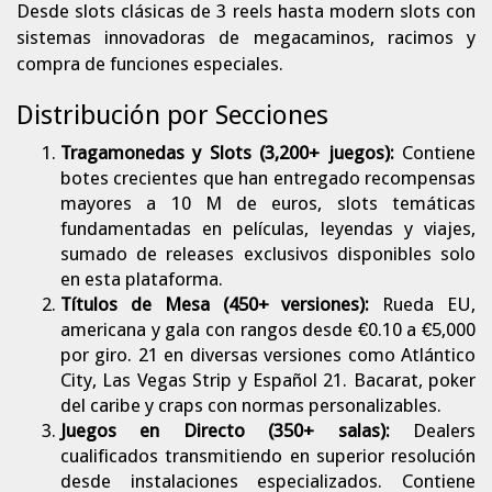
Desde slots clásicas de 3 reels hasta modern slots con
sistemas innovadoras de megacaminos, racimos y
compra de funciones especiales.
Distribución por Secciones
Tragamonedas y Slots (3,200+ juegos):
Contiene
botes crecientes que han entregado recompensas
mayores a 10 M de euros, slots temáticas
fundamentadas en películas, leyendas y viajes,
sumado de releases exclusivos disponibles solo
en esta plataforma.
Títulos de Mesa (450+ versiones):
Rueda EU,
americana y gala con rangos desde €0.10 a €5,000
por giro. 21 en diversas versiones como Atlántico
City, Las Vegas Strip y Español 21. Bacarat, poker
del caribe y craps con normas personalizables.
Juegos en Directo (350+ salas):
Dealers
cualificados transmitiendo en superior resolución
desde instalaciones especializados. Contiene