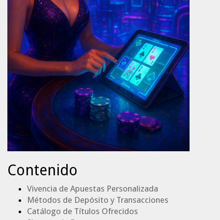
Contenido
Vivencia de Apuestas Personalizada
Métodos de Depósito y Transacciones
Catálogo de Títulos Ofrecidos