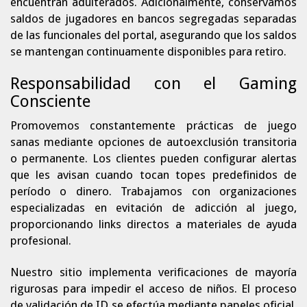
encuentran adulterados. Adicionalmente, conservamos
saldos de jugadores en bancos segregadas separadas
de las funcionales del portal, asegurando que los saldos
se mantengan continuamente disponibles para retiro.
Responsabilidad con el Gaming
Consciente
Promovemos constantemente prácticas de juego
sanas mediante opciones de autoexclusión transitoria
o permanente. Los clientes pueden configurar alertas
que les avisan cuando tocan topes predefinidos de
período o dinero. Trabajamos con organizaciones
especializadas en evitación de adicción al juego,
proporcionando links directos a materiales de ayuda
profesional.
Nuestro sitio implementa verificaciones de mayoría
rigurosas para impedir el acceso de niños. El proceso
de validación de ID se efectúa mediante papeles oficial,