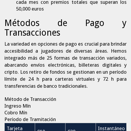
cada mes con premios totales que superan los
50,000 euros
Métodos de Pago y
Transacciones
La variedad en opciones de pago es crucial para brindar
accesibilidad a jugadores de diversas áreas. Hemos
integrado más de 25 formas de transacción variados,
abarcando envíos electrónicas, billeteras digitales y
cripto. Los retiro de fondos se gestionan en un período
límite de 24 h para carteras virtuales y 72 h para
transferencias de banco tradicionales.
Método de Transacción
Ingreso Mín
Cobro Mín
Período de Tramitación
Tarjeta
Instantáneo