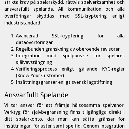
strikta krav på spelarskydd, rättvis spelverksamhet och
ansvarsfullt spelande. All kommunikation och alla
överföringar skyddas med SSL-kryptering enligt
industristandard.
Avancerad SSL-kryptering för alla
dataöverföringar
Regelbunden granskning av oberoende revisorer
Integration med Spelpaus.se för spelares
självavstängning
Verifieringsprocess enligt gällande KYC-regler
(Know Your Customer)
Insättningsgränser enligt svensk lagstiftning
Ansvarfullt Spelande
Vi tar ansvar för att främja hälsosamma spelvanor.
Verktyg för självbegränsning finns tillgängliga direkt i
ditt spelarkonto, där man kan sätta gränser för
insättningar, förluster samt speltid. Genom integration