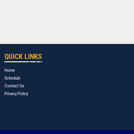
QUICK LINKS
Home
Schedule
Contact Us
Privacy Policy