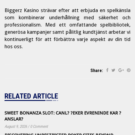
Biggerz Kasino strävar efter att erbjuda en spelkänsla
som kombinerar underhållning med säkerhet och
professionalism. Med ett omfattande spelbibliotek,
generösa kampanjer samt pålitlig kundtjänst arbetar vi
kontinuerligt för att förbättra varje aspekt av din tid
hos oss.
Share:
RELATED ARTICLE
SWEET BONANZA SLOT: CANL? ?EKER EVRENINDE KAR ?
ANSLAR?
August 9, 2026
/
0 Comment