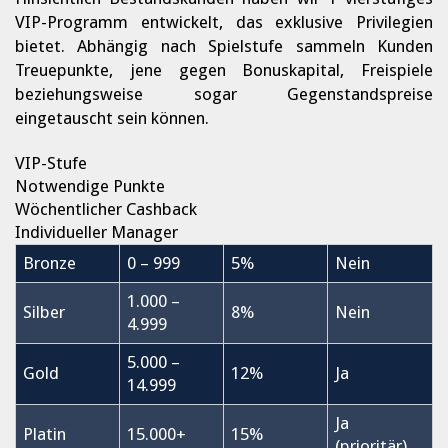
VIP-Programm entwickelt, das exklusive Privilegien
bietet. Abhängig nach Spielstufe sammeln Kunden
Treuepunkte, jene gegen Bonuskapital, Freispiele
beziehungsweise sogar Gegenstandspreise
eingetauscht sein können.
VIP-Stufe
Notwendige Punkte
Wöchentlicher Cashback
Individueller Manager
Bronze
0 – 999
5%
Nein
1.000 –
Silber
8%
Nein
4.999
5.000 –
Gold
12%
Ja
14.999
Ja
Platin
15.000+
15%
(prioritär)