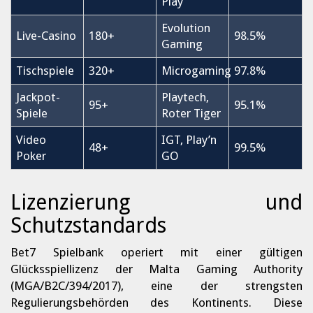
Play
Evolution
Live-Casino
180+
98.5%
Gaming
Tischspiele
320+
Microgaming
97.8%
Jackpot-
Playtech,
95+
95.1%
Spiele
Roter Tiger
Video
IGT, Play’n
48+
99.5%
Poker
GO
Lizenzierung und
Schutzstandards
Bet7 Spielbank operiert mit einer gültigen
Glücksspiellizenz der Malta Gaming Authority
(MGA/B2C/394/2017), eine der strengsten
Regulierungsbehörden des Kontinents. Diese