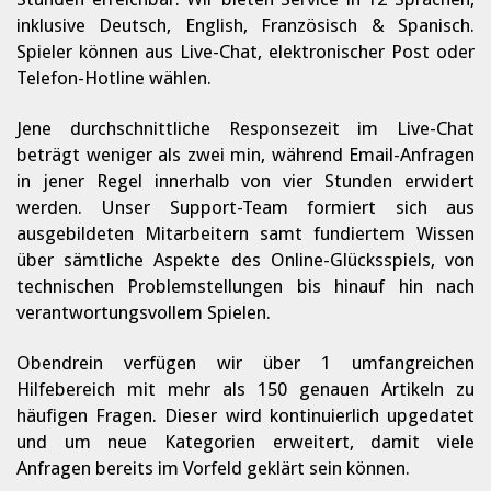
inklusive Deutsch, English, Französisch & Spanisch.
Spieler können aus Live-Chat, elektronischer Post oder
Telefon-Hotline wählen.
Jene durchschnittliche Responsezeit im Live-Chat
beträgt weniger als zwei min, während Email-Anfragen
in jener Regel innerhalb von vier Stunden erwidert
werden. Unser Support-Team formiert sich aus
ausgebildeten Mitarbeitern samt fundiertem Wissen
über sämtliche Aspekte des Online-Glücksspiels, von
technischen Problemstellungen bis hinauf hin nach
verantwortungsvollem Spielen.
Obendrein verfügen wir über 1 umfangreichen
Hilfebereich mit mehr als 150 genauen Artikeln zu
häufigen Fragen. Dieser wird kontinuierlich upgedatet
und um neue Kategorien erweitert, damit viele
Anfragen bereits im Vorfeld geklärt sein können.