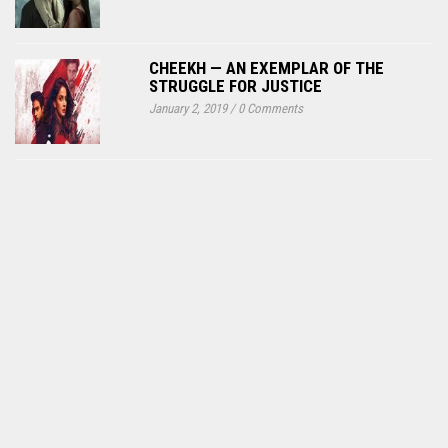
CHEEKH — AN EXEMPLAR OF THE
STRUGGLE FOR JUSTICE
January 2, 2019
/
0 Comments