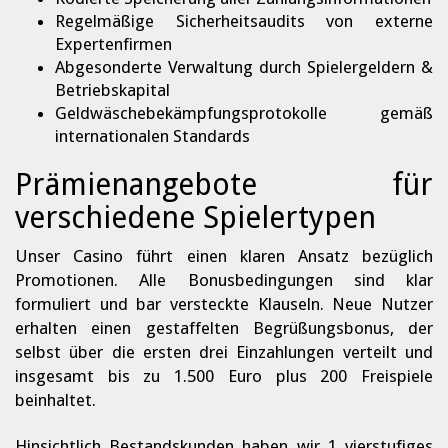
Regelmäßige Sicherheitsaudits von externe
Expertenfirmen
Abgesonderte Verwaltung durch Spielergeldern &
Betriebskapital
Geldwäschebekämpfungsprotokolle gemäß
internationalen Standards
Prämienangebote für
verschiedene Spielertypen
Unser Casino führt einen klaren Ansatz bezüglich
Promotionen. Alle Bonusbedingungen sind klar
formuliert und bar versteckte Klauseln. Neue Nutzer
erhalten einen gestaffelten Begrüßungsbonus, der
selbst über die ersten drei Einzahlungen verteilt und
insgesamt bis zu 1.500 Euro plus 200 Freispiele
beinhaltet.
Hinsichtlich Bestandskunden haben wir 1 vierstufiges