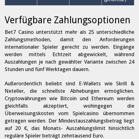
Verfügbare Zahlungsoptionen
Bet7 Casino unterstützt mehr als 25 unterschiedliche
Zahlungsmethoden, damit den Anforderungen
internationaler Spieler gerecht zu werden. Eingänge
werden mittels Echtzeit abgewickelt, während
Auszahlungen je nach gewählter Variante zwischen 24
Stunden und fünf Werktagen dauern.
Außerordentlich beliebt sind E-Wallets wie Skrill &
Neteller, die schnellste Abhebungen ermöglichen.
Cryptowährungen wie Bitcoin und Ethereum werden
gleichfalls akzeptiert, wohingegen die
Überweisungskosten vom Spielcasino übernommen
getragen werden. Der Mindestauszahlungsbetrag liegt
auf 20 €, das Monats- Auszahlungslimit hinsichtlich
reguläre Spieler beträgt zehntausend Euro.