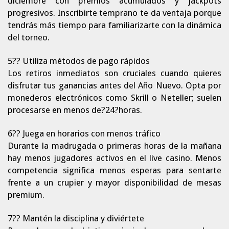
diciembre con premios acumulados y jackpots
progresivos. Inscribirte temprano te da ventaja porque
tendrás más tiempo para familiarizarte con la dinámica
del torneo.
5?? Utiliza métodos de pago rápidos
Los retiros inmediatos son cruciales cuando quieres
disfrutar tus ganancias antes del Año Nuevo. Opta por
monederos electrónicos como Skrill o Neteller; suelen
procesarse en menos de?24?horas.
6?? Juega en horarios con menos tráfico
Durante la madrugada o primeras horas de la mañana
hay menos jugadores activos en el live casino. Menos
competencia significa menos esperas para sentarte
frente a un crupier y mayor disponibilidad de mesas
premium.
7?? Mantén la disciplina y diviértete