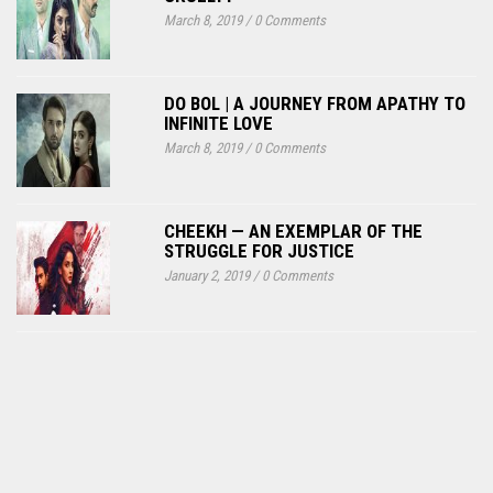
March 8, 2019
/
0 Comments
DO BOL | A JOURNEY FROM APATHY TO
INFINITE LOVE
March 8, 2019
/
0 Comments
CHEEKH — AN EXEMPLAR OF THE
STRUGGLE FOR JUSTICE
January 2, 2019
/
0 Comments