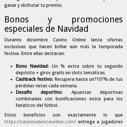
ganar y disfrutar tu premio.
Bonos y promociones
especiales de Navidad
Durante diciembre Casino Online lanza ofertas
exclusivas que hacen brillar aún más la temporada
festiva. Entre ellas destacan:
Bono Navidad:
Un % extra sobre tu segundo
depósito + giros gratis en slots temáticas.
Cashback festivo:
Recupera hasta un?10?% de tus
pérdidas netas cada semana.
Desafío deportivo:
Apuestas deportivas
combinadas con bonificaciones extra para los
fanáticos del fútbol.
Estos beneficios son exactamente lo que
https://casinovalenciaonline.com/
entrega a jugadores