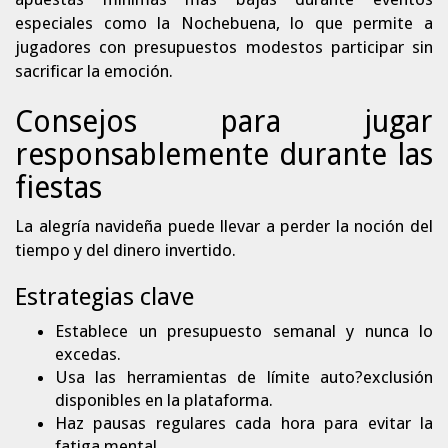
especiales como la Nochebuena, lo que permite a
jugadores con presupuestos modestos participar sin
sacrificar la emoción.
Consejos para jugar
responsablemente durante las
fiestas
La alegría navideña puede llevar a perder la noción del
tiempo y del dinero invertido.
Estrategias clave
Establece un presupuesto semanal y nunca lo
excedas.
Usa las herramientas de límite auto?exclusión
disponibles en la plataforma.
Haz pausas regulares cada hora para evitar la
fatiga mental.