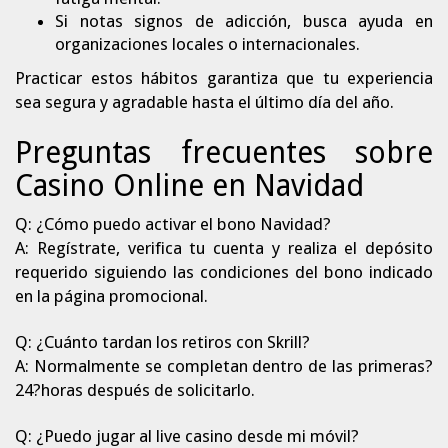
Si notas signos de adicción, busca ayuda en
organizaciones locales o internacionales.
Practicar estos hábitos garantiza que tu experiencia
sea segura y agradable hasta el último día del año.
Preguntas frecuentes sobre
Casino Online en Navidad
Q: ¿Cómo puedo activar el bono Navidad?
A: Regístrate, verifica tu cuenta y realiza el depósito
requerido siguiendo las condiciones del bono indicado
en la página promocional.
Q: ¿Cuánto tardan los retiros con Skrill?
A: Normalmente se completan dentro de las primeras?
24?horas después de solicitarlo.
Q: ¿Puedo jugar al live casino desde mi móvil?